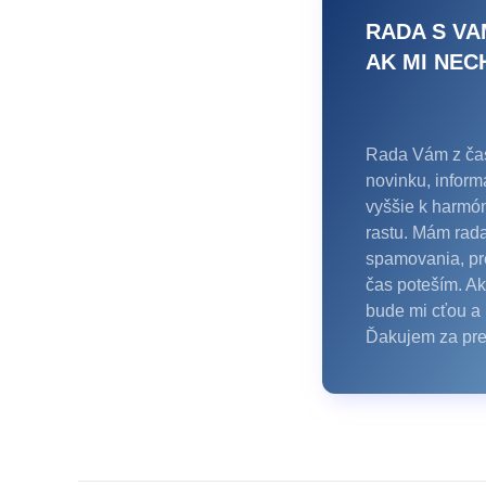
RADA S VA
AK MI NEC
Rada Vám z čas
novinku, inform
vyššie k harmó
rastu. Mám rad
spamovania, pr
čas poteším. Ak
bude mi cťou a 
Ďakujem za pre