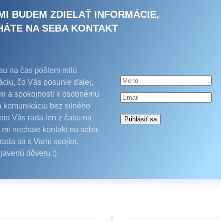
MI BUDEM ZDIELAŤ INFORMÁCIE,
HÁTE NA SEBA KONTAKT
u na čas pošlem milú
áciu, čo Vás posunie ďalej,
nii a spokojnosti k osobnému
a komunikáciu bez silného
eto Vás rada len z času na
Prihlásiť sa
 mi necháte kontakt na seba,
rada sa s Vami spojím.
javenú dôveru :)