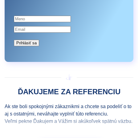
Prihlásiť sa
ĎAKUJEME ZA REFERENCIU
Ak ste boli spokojnými zákaznikmi a chcete sa podeliť o to
aj s ostatnými, neváhajte vyplniť túto referenciu.
Veľmi pekne Ďakujem a Vážim si akúkoľvek spätnú väzbu.
Meno a priezvisko
*