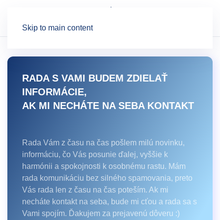
Skip to main content
RADA S VAMI BUDEM ZDIELAŤ
INFORMÁCIE,
AK MI NECHÁTE NA SEBA KONTAKT
Rada Vám z času na čas pošlem milú novinku,
informáciu, čo Vás posunie ďalej, vyššie k
harmónii a spokojnosti k osobnému rastu. Mám
rada komunikáciu bez silného spamovania, preto
Vás rada len z času na čas poteším. Ak mi
necháte kontakt na seba, bude mi cťou a rada sa s
Vami spojím. Ďakujem za prejavenú dôveru :)