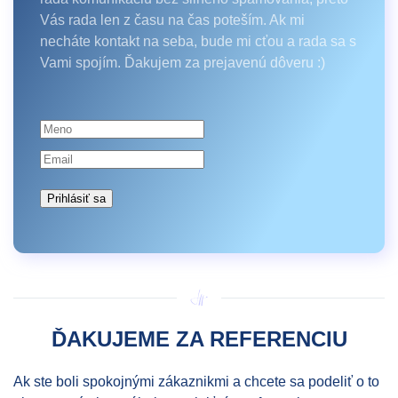
Vás rada len z času na čas poteším. Ak mi
necháte kontakt na seba, bude mi cťou a rada sa s
Vami spojím. Ďakujem za prejavenú dôveru :)
Prihlásiť sa
ĎAKUJEME ZA REFERENCIU
Ak ste boli spokojnými zákaznikmi a chcete sa podeliť o to