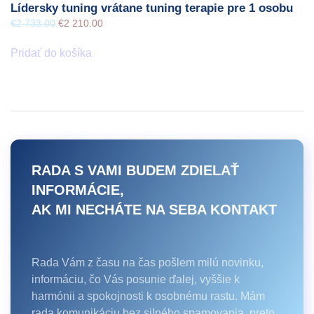
Lídersky tuning vrátane tuning terapie pre 1 osobu
Pôvodná
Aktuálna
€
2 733.00
€
2 210.00
cena
cena
bola:
je:
Pridať do košíka
€2
€2
733.00.
210.00.
RADA S VAMI BUDEM ZDIELAŤ
INFORMÁCIE,
AK MI NECHÁTE NA SEBA KONTAKT
Rada Vám z času na čas pošlem milú novinku,
informáciu, čo Vás posunie ďalej, vyššie k
harmónii a spokojnosti k osobnému rastu. Mám
rada komunikáciu bez silného spamovania, preto