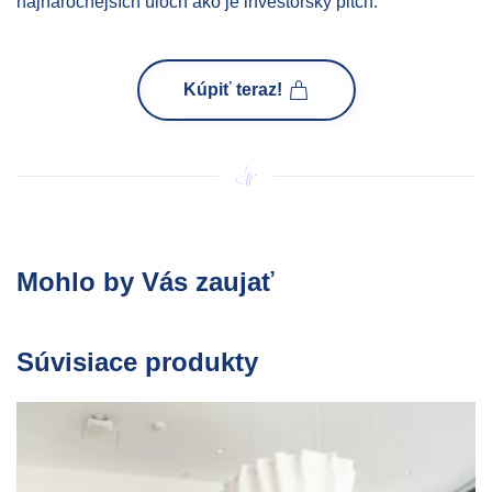
najnáročnejších úloch ako je investorský pitch.
Kúpiť teraz!
Mohlo by Vás zaujať
Súvisiace produkty