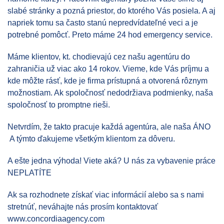
slabé stránky a pozná priestor, do ktorého Vás posiela. A aj
napriek tomu sa často stanú nepredvídateľné veci a je
potrebné pomôcť. Preto máme 24 hod emergency service.
Máme klientov, kt. chodievajú cez našu agentúru do
zahraničia už viac ako 14 rokov. Vieme, kde Vás príjmu a
kde môžte rásť, kde je firma prístupná a otvorená rôznym
možnostiam. Ak spoločnosť nedodržiava podmienky, naša
spoločnosť to promptne rieši.
Netvrdím, že takto pracuje každá agentúra, ale naša ÁNO
A týmto ďakujeme všetkým klientom za dôveru.
A ešte jedna výhoda! Viete aká? U nás za vybavenie práce
NEPLATÍTE
Ak sa rozhodnete získať viac informácií alebo sa s nami
stretnúť, neváhajte nás prosím kontaktovať
www.concordiaagency.com