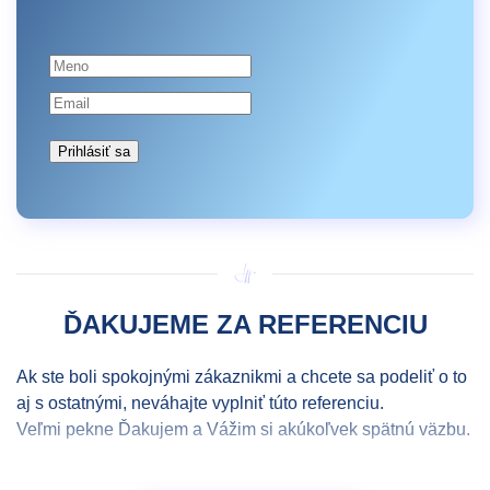
Prihlásiť sa
ĎAKUJEME ZA REFERENCIU
Ak ste boli spokojnými zákaznikmi a chcete sa podeliť o to
aj s ostatnými, neváhajte vyplniť túto referenciu.
Veľmi pekne Ďakujem a Vážim si akúkoľvek spätnú väzbu.
Meno a priezvisko
*