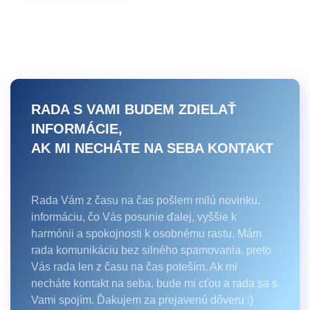
RADA S VAMI BUDEM ZDIELAŤ
INFORMÁCIE,
AK MI NECHÁTE NA SEBA KONTAKT
Rada Vám z času na čas pošlem milú novinku,
informáciu, čo Vás posunie ďalej, vyššie k
harmónii a spokojnosti k osobnému rastu. Mám
rada komunikáciu bez silného spamovania, preto
Vás rada len z času na čas poteším. Ak mi
necháte kontakt na seba, bude mi cťou a rada sa s
Vami spojím. Ďakujem za prejavenú dôveru :)