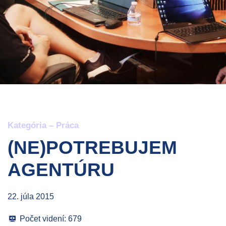
Kategória –
Práca
(NE)POTREBUJEM
AGENTÚRU
22. júla 2015
Počet videní:
679