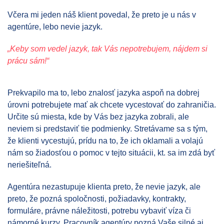
Včera mi jeden náš klient povedal, že preto je u nás v
agentúre, lebo nevie jazyk.
„Keby som vedel jazyk, tak Vás nepotrebujem, nájdem si
prácu sám!“
Prekvapilo ma to, lebo znalosť jazyka aspoň na dobrej
úrovni potrebujete mať ak chcete vycestovať do zahraničia.
Určite sú miesta, kde by Vás bez jazyka zobrali, ale
neviem si predstaviť tie podmienky. Stretávame sa s tým,
že klienti vycestujú, prídu na to, že ich oklamali a volajú
nám so žiadosťou o pomoc v tejto situácii, kt. sa im zdá byť
neriešiteľná.
Agentúra nezastupuje klienta preto, že nevie jazyk, ale
preto, že pozná spoločnosti, požiadavky, kontrakty,
formuláre, právne náležitosti, potrebu vybaviť víza či
námorné kurzy. Pracovník agentúry pozná Vaše silné aj