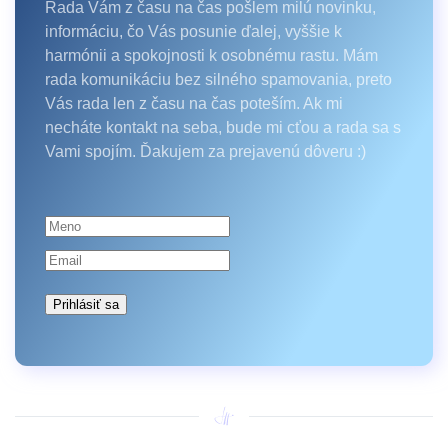
Rada Vám z času na čas pošlem milú novinku,
informáciu, čo Vás posunie ďalej, vyššie k
harmónii a spokojnosti k osobnému rastu. Mám
rada komunikáciu bez silného spamovania, preto
Vás rada len z času na čas poteším. Ak mi
necháte kontakt na seba, bude mi cťou a rada sa s
Vami spojím. Ďakujem za prejavenú dôveru :)
Prihlásiť sa