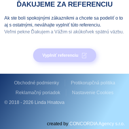
ĎAKUJEME ZA REFERENCIU
Ak ste boli spokojnými zákaznikmi a chcete sa podeliť o to
aj s ostatnými, neváhajte vyplniť túto referenciu.
Veľmi pekne Ďakujem a Vážim si akúkoľvek spätnú väzbu.
Meno a priezvisko
*
Vyplniť referenciu
E-mail
*
Obchodné podmienky
Protikorupčná politika
Reklamačný poriadok
Nastavenie Cookies
Referencia
*
© 2018 -
2026
Linda Hnatova
created by
CONCORDIA Agency s.r.o.