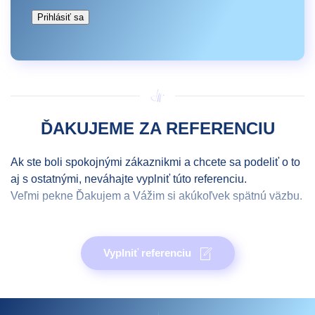
Prihlásiť sa
ĎAKUJEME ZA REFERENCIU
Ak ste boli spokojnými zákaznikmi a chcete sa podeliť o to
aj s ostatnými, neváhajte vyplniť túto referenciu.
Veľmi pekne Ďakujem a Vážim si akúkoľvek spätnú väzbu.
Meno a priezvisko
*
Vyplniť referenciu
E-mail
*