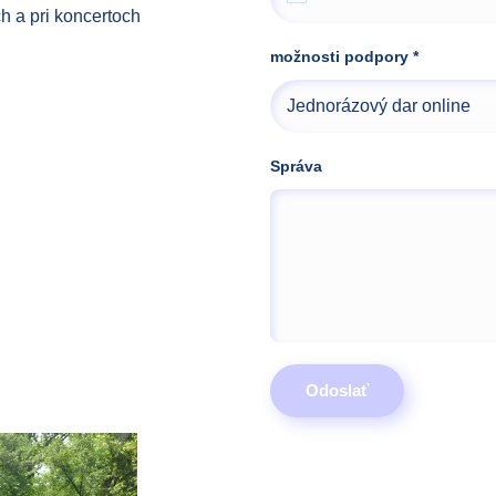
h a pri koncertoch
možnosti podpory
*
Správa
Odoslať