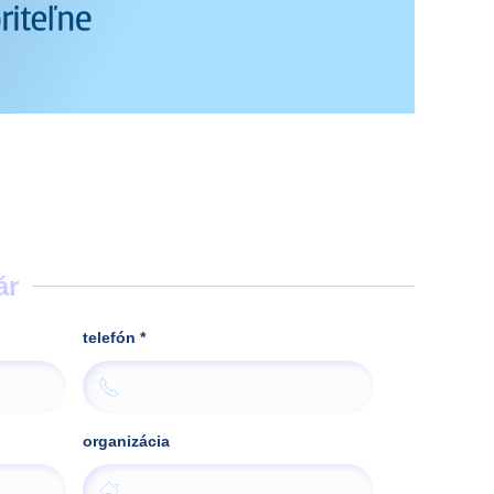
ár
telefón
*
organizácia