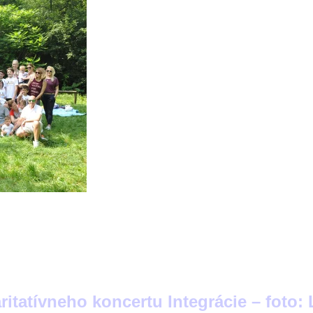
aritatívneho koncertu Integrácie – foto: