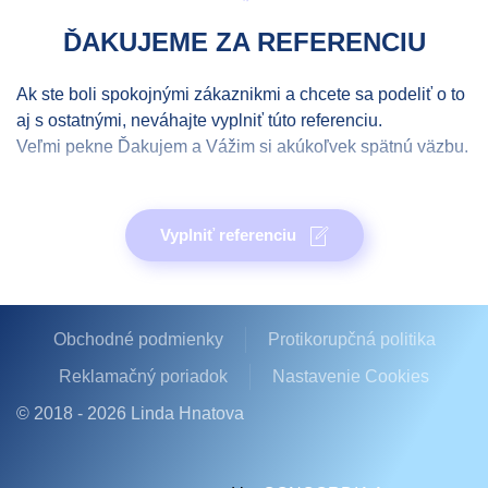
ĎAKUJEME ZA REFERENCIU
Ak ste boli spokojnými zákaznikmi a chcete sa podeliť o to
aj s ostatnými, neváhajte vyplniť túto referenciu.
Veľmi pekne Ďakujem a Vážim si akúkoľvek spätnú väzbu.
Meno a priezvisko
*
Vyplniť referenciu
E-mail
*
Obchodné podmienky
Protikorupčná politika
Reklamačný poriadok
Nastavenie Cookies
Referencia
*
© 2018 -
2026
Linda Hnatova