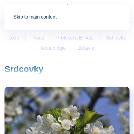
Skip to main content
Lode
Práca
Protokol a Etiketa
Srdcovky
Technológie
Zdravie
Srdcovky