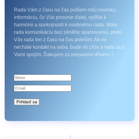
Rada Vám z času na čas pošlem milú novinku,
informáciu, čo Vás posunie ďalej, vyššie k
harmónii a spokojnosti k osobnému rastu. Mám
rada komunikáciu bez silného spamovania, preto
Vás rada len z času na čas poteším. Ak mi
necháte kontakt na seba, bude mi cťou a rada sa s
Vami spojím. Ďakujem za prejavenú dôveru :)
Prihlásiť sa